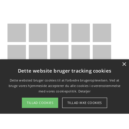
×
Dette website bruger tracking cookies
Indholdsfortegnelse
skjul
Dette websted bruger cookies til at forbedre brugeroplevelsen. Ved at
bruge vores hjemmeside accepterer du alle cookies i overensstemmelse
1)
Om baggy-jeans.dk
med vores cookiepolitik.
Detaljer
2)
Kontakt
3)
Vi støtter
TILLAD COOKIES
TILLAD IKKE COOKIES
Copyright 2026 - Pilanto Aps