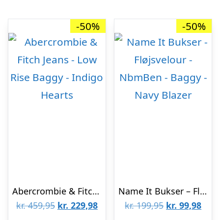
-50%
-50%
Abercrombie & Fitch Jeans – Low Rise Baggy – Indigo Hearts
Name It Bukser – Fløjsvelour – NbmBen – Baggy – Navy Blazer
Den
Den
Den
Den
kr.
459,95
kr.
229,98
kr.
199,95
kr.
99,98
oprindelige
aktuelle
oprindelige
aktu