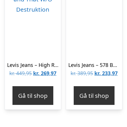
Levis Jeans – High Rise Baggy – This and That W/O Destruktion
Levis Jeans – 578 Baggy – Blå
Den
Den
Den
De
kr.
449,95
kr.
269,97
kr.
389,95
kr.
233,97
oprindelige
aktuelle
oprindelige
aktu
pris
pris
pris
pris
Gå til shop
Gå til shop
var:
er:
var:
er:
kr. 449,95.
kr. 269,97.
kr. 389,95.
kr. 