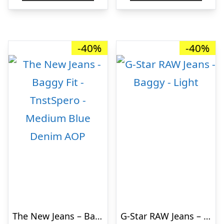
kr. 499,95.
kr. 274,97.
kr. 499,95.
kr. 
-40%
-40%
The New Jeans – Baggy Fit – TnstSpero – Medium Blue Denim AOP
G-Star RAW Jeans – Baggy – Light