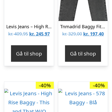
Levis Jeans – High Rise Baggy – This and That W/O Destruction
Tnmadrid Baggy Fit Jeans
Den
Den
Den
De
kr.
409,95
kr.
245,97
kr.
329,00
kr.
197,40
oprindelige
aktuelle
oprindelige
aktu
pris
pris
pris
pris
Gå til shop
Gå til shop
var:
er:
var:
er:
kr. 409,95.
kr. 245,97.
kr. 329,00.
kr. 
-40%
-40%