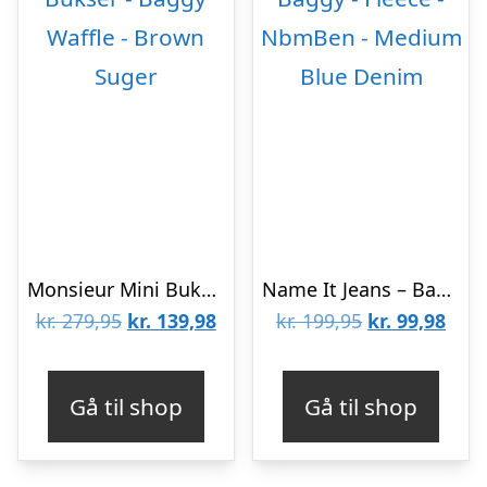
Monsieur Mini Bukser – Baggy Waffle – Brown Suger
Name It Jeans – Baggy – Fleece – NbmBen – Medium Blue Denim
Den
Den
Den
Den
kr.
279,95
kr.
139,98
kr.
199,95
kr.
99,98
oprindelige
aktuelle
oprindelige
aktu
pris
pris
pris
pris
Gå til shop
Gå til shop
var:
er:
var:
er:
kr. 279,95.
kr. 139,98.
kr. 199,95.
kr. 9