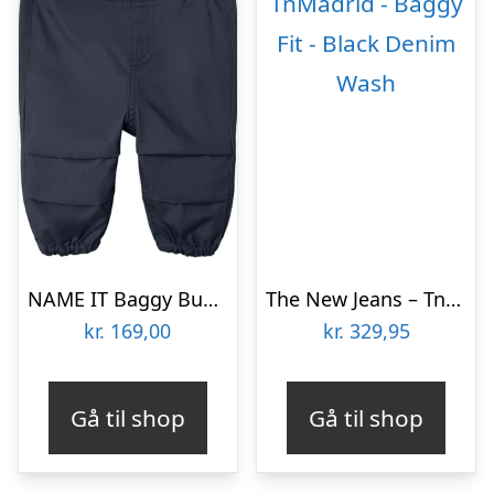
NAME IT Baggy Bukser Ben Dark Sapphire
The New Jeans – TnMadrid – Baggy Fit – Black Denim Wash
kr.
169,00
kr.
329,95
Gå til shop
Gå til shop