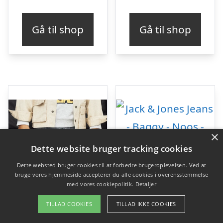
Gå til shop
Gå til shop
×
Dette website bruger tracking cookies
Dette websted bruger cookies til at forbedre brugeroplevelsen. Ved at
bruge vores hjemmeside accepterer du alle cookies i overensstemmelse
med vores cookiepolitik.
Detaljer
TILLAD COOKIES
TILLAD IKKE COOKIES