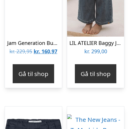
Jam Generation Bukser – Baggy – Tofu/Pine
LIL ATELIER Baggy Jeans Damla Medium Blue Denim
Den
Den
kr.
229,95
kr.
160,97
kr.
299,00
oprindelige
aktuelle
pris
pris
Gå til shop
Gå til shop
var:
er:
kr. 229,95.
kr. 160,97.