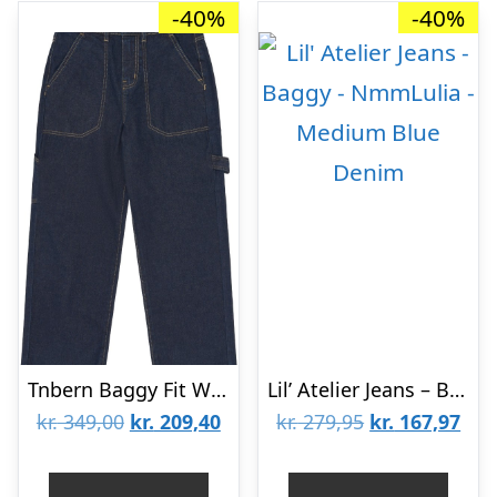
-40%
-40%
Tnbern Baggy Fit Worker Jeans
Lil’ Atelier Jeans – Baggy – NmmLulia – Medium Blue Denim
Den
Den
Den
De
kr.
349,00
kr.
209,40
kr.
279,95
kr.
167,97
oprindelige
aktuelle
oprindelige
aktu
pris
pris
pris
pris