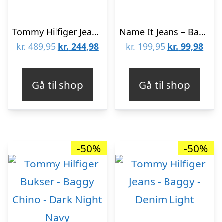
Tommy Hilfiger Jeans – Baggy – Rinse
Name It Jeans – Baggy – NbmBen – Medium Blue Denim
Den
Den
Den
Den
kr.
489,95
kr.
244,98
kr.
199,95
kr.
99,98
oprindelige
aktuelle
oprindelige
aktu
pris
pris
pris
pris
Gå til shop
Gå til shop
var:
er:
var:
er:
kr. 489,95.
kr. 244,98.
kr. 199,95.
kr. 9
-50%
-50%