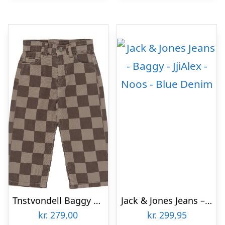
Tnstvondell Baggy Fit Jeans
Jack & Jones Jeans – Baggy – JjiAlex – Noos – Blue Denim
kr.
279,00
kr.
299,95