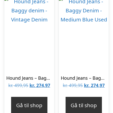
Hound Jeans – Baggy denim – Vintage Denim
Hound Jeans – Baggy Denim – Medium Blue Used
Den
Den
Den
De
kr.
499,95
kr.
274,97
kr.
499,95
kr.
274,97
oprindelige
aktuelle
oprindelige
aktu
pris
pris
pris
pris
Gå til shop
Gå til shop
var:
er:
var:
er: