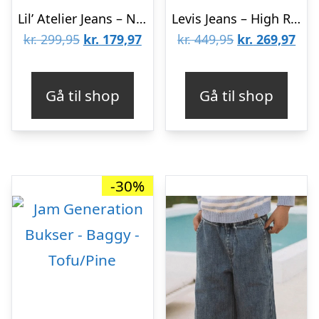
Lil’ Atelier Jeans – NmnDamla – Baggy – Medium Blue Denim
Levis Jeans – High Rise Baggy – Dance Around
Den
Den
Den
De
kr.
299,95
kr.
179,97
kr.
449,95
kr.
269,97
oprindelige
aktuelle
oprindelige
aktu
pris
pris
pris
pris
Gå til shop
Gå til shop
var:
er:
var:
er:
kr. 299,95.
kr. 179,97.
kr. 449,95.
kr. 
-30%