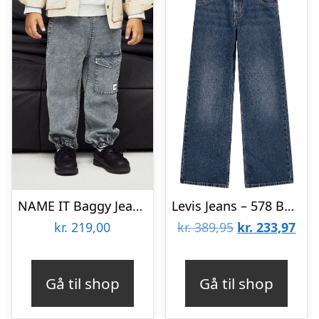
NAME IT Baggy Jeans Ben Dark Blue Denim
Levis Jeans – 578 Baggy – Blå
Den
De
kr.
219,00
kr.
389,95
kr.
233,97
oprindelige
aktu
pris
pris
Gå til shop
Gå til shop
var:
er:
kr. 389,95.
kr. 