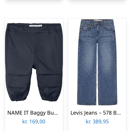
NAME IT Baggy Bukser Ben Dark Sapphire
Levis Jeans – 578 Baggy – Blazing Blue
kr.
169,00
kr.
389,95