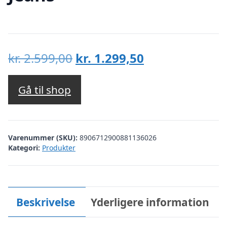
Den
Den
kr.
2.599,00
kr.
1.299,50
oprindelige
aktuelle
pris
pris
Gå til shop
var:
er:
kr. 2.599,00.
kr. 1.299,50.
Varenummer (SKU):
8906712900881136026
Kategori:
Produkter
Beskrivelse
Yderligere information