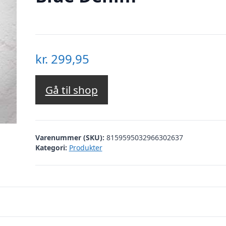
kr.
299,95
Gå til shop
Varenummer (SKU):
8159595032966302637
Kategori:
Produkter