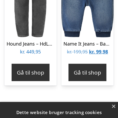
Hound Jeans – HdLoui – Baggy – Dark Grey Denim
Name It Jeans – Baggy – Fleece – NbmBen – Medium Blue Denim
Den
Den
kr.
449,95
kr.
199,95
kr.
99,98
oprindelige
aktu
pris
pris
Gå til shop
Gå til shop
var:
er:
kr. 199,95.
kr. 9
×
Varekategorier
Dette website bruger tracking cookies