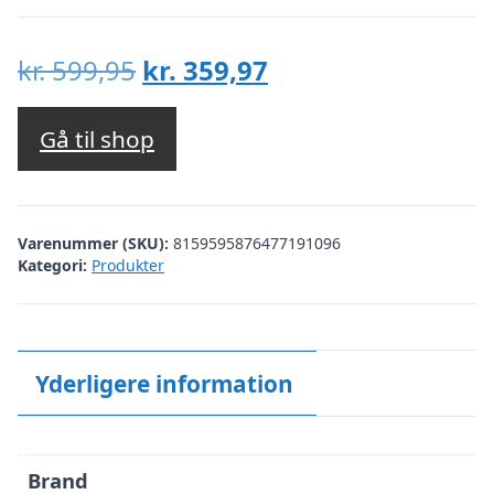
Den
Den
kr.
599,95
kr.
359,97
oprindelige
aktuelle
pris
pris
Gå til shop
var:
er:
kr. 599,95.
kr. 359,97.
Varenummer (SKU):
8159595876477191096
Kategori:
Produkter
Yderligere information
Brand