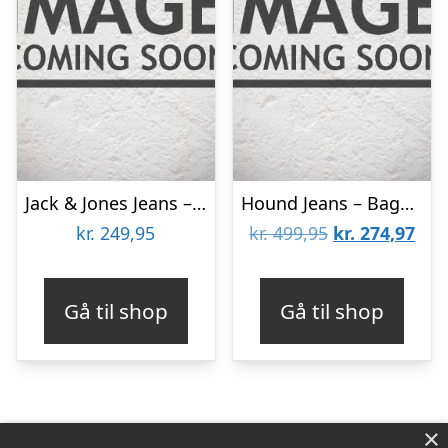
Jack & Jones Jeans – Baggy – Noos – JjiAlex – Blue Denim
Hound Jeans – Baggy denim – Vintage Denim
Den
De
kr.
249,95
kr.
499,95
kr.
274,97
oprindelige
aktu
pris
pris
Gå til shop
Gå til shop
var:
er:
kr. 499,95.
kr. 
×