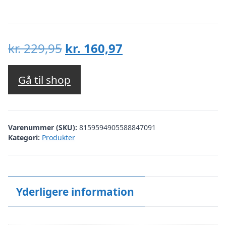
Den
Den
kr.
229,95
kr.
160,97
oprindelige
aktuelle
pris
pris
Gå til shop
var:
er:
kr. 229,95.
kr. 160,97.
Varenummer (SKU):
8159594905588847091
Kategori:
Produkter
Yderligere information