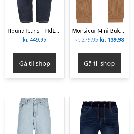
Hound Jeans – HdLoui – Baggy – Dark Blue Denim
Monsieur Mini Bukser – Baggy Waffle – Brown Suger
Den
De
kr.
449,95
kr.
279,95
kr.
139,98
oprindelige
aktu
pris
pris
Gå til shop
Gå til shop
var:
er:
kr. 279,95.
kr. 