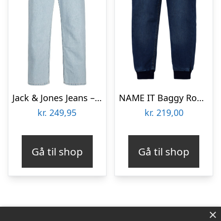
Jack & Jones Jeans – Baggy – Noos – JjiAlex – Blue Denim
NAME IT Baggy Round Jeans Ben Dark Blue Denim
kr.
249,95
kr.
219,00
Gå til shop
Gå til shop
×