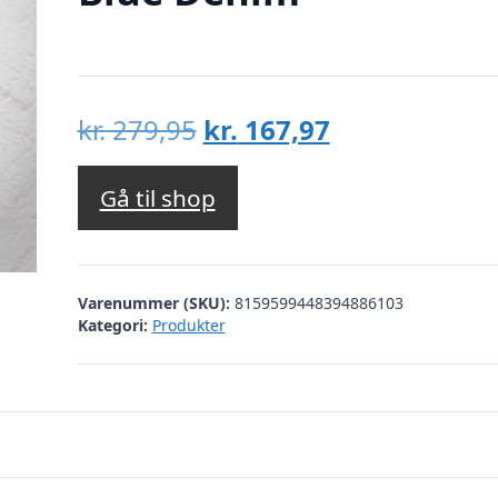
Den
Den
kr.
279,95
kr.
167,97
oprindelige
aktuelle
pris
pris
Gå til shop
var:
er:
kr. 279,95.
kr. 167,97.
Varenummer (SKU):
8159599448394886103
Kategori:
Produkter