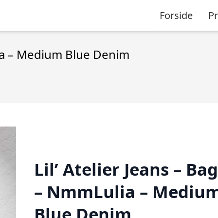
Forside
P
lia – Medium Blue Denim
Lil’ Atelier Jeans – Ba
– NmmLulia – Mediu
Blue Denim