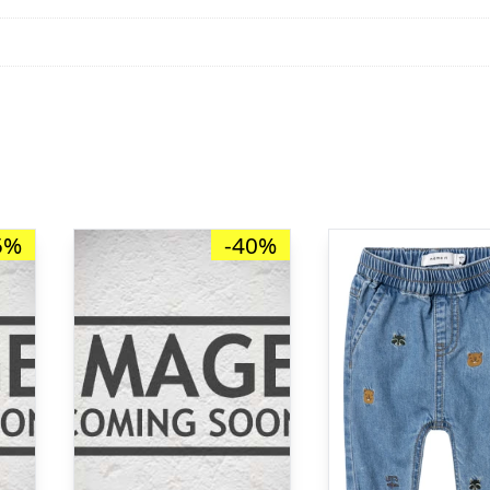
5%
-40%