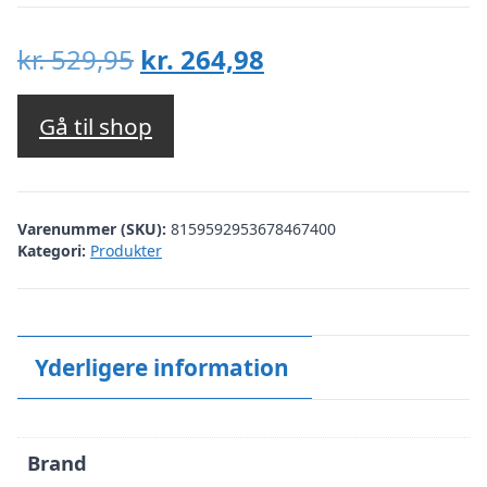
Den
Den
kr.
529,95
kr.
264,98
oprindelige
aktuelle
pris
pris
Gå til shop
var:
er:
kr. 529,95.
kr. 264,98.
Varenummer (SKU):
8159592953678467400
Kategori:
Produkter
Yderligere information
Brand